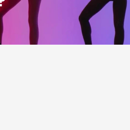
Naz
Coach'un
a
sahip
olmak
deği
ilham
veren,
güv
dijital
platform
ol
markanın
değerle
şekilde
yansıtan
geliştirdik.​
Siteyi Ziyaret Et