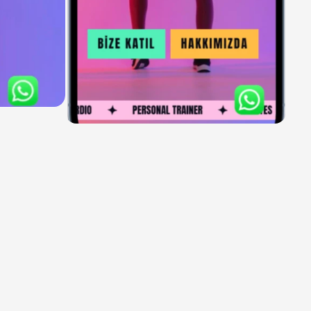
macı,
sadece
bir
web
sitesine
l;
aynı
zamanda
danışanlarına
en
aşılayan
ve
profesyonel
bir
uşturmaktı.
Bu
doğrultuda,
rini
ve
hizmetlerini
en
iyi
bir
tasarım
ve
içerik
stratejisi