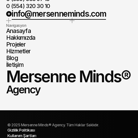
0 (554) 320 30 10
info@mersenneminds.com
Navigasyon
Anasayfa
Hakkımızda
Projeler
Hizmetler
Blog
İletişim
Mersenne Minds®
Agency
© 2025 Mersenne Minds® Agency. Tüm Haklar Saklıdır.
Gizlilik Politikası
Kullanım Şartları