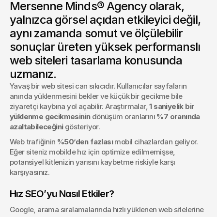
Mersenne Minds® Agency olarak,
Tipografi yalnızca yazı tiplerinden ibaret değildir —
kullanıcıların markanızla nasıl etkileşim kurduğunu
yalnızca görsel açıdan etkileyici değil,
şekillendirir.
aynı zamanda somut ve ölçülebilir
Ethem Avcan
sonuçlar üreten yüksek performanslı
Project Manager
web siteleri tasarlama konusunda
uzmanız.
Yavaş bir web sitesi can sıkıcıdır. Kullanıcılar sayfaların 
anında yüklenmesini bekler ve küçük bir gecikme bile 
ziyaretçi kaybına yol açabilir. Araştırmalar, 
1 saniyelik bir 
yüklenme gecikmesinin
 dönüşüm oranlarını 
%7 oranında 
azaltabileceğini
 gösteriyor.
Web trafiğinin 
%50’den fazlası
 mobil cihazlardan geliyor. 
Eğer siteniz mobilde hız için optimize edilmemişse, 
potansiyel kitlenizin yarısını kaybetme riskiyle karşı 
karşıyasınız.
Hız SEO’yu Nasıl Etkiler?
Google, arama sıralamalarında hızlı yüklenen web sitelerine 