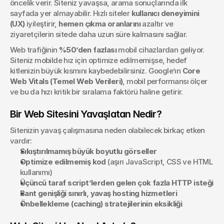
öncelik verir. Siteniz yavaşsa, arama sonuçlarında ilk 
sayfada yer almayabilir. Hızlı siteler 
kullanıcı deneyimini 
(UX)
 iyileştirir, 
hemen çıkma oranlarını
 azaltır ve 
ziyaretçilerin sitede daha uzun süre kalmasını sağlar.
Web trafiğinin 
%50’den fazlası
 mobil cihazlardan geliyor. 
Siteniz mobilde hız için optimize edilmemişse, hedef 
kitlenizin büyük kısmını kaybedebilirsiniz. Google’ın 
Core 
Web Vitals (Temel Web Verileri)
, mobil performansı ölçer 
ve bu da hızı kritik bir sıralama faktörü haline getirir.
Bir Web Sitesini Yavaşlatan Nedir?
Sitenizin yavaş çalışmasına neden olabilecek birkaç etken 
vardır:
Sıkıştırılmamış büyük boyutlu görseller
Optimize edilmemiş kod
 (aşırı JavaScript, CSS ve HTML 
kullanımı)
Üçüncü taraf script’lerden gelen çok fazla HTTP isteği
Bant genişliği sınırlı, yavaş hosting hizmetleri
Önbellekleme (caching) stratejilerinin eksikliği