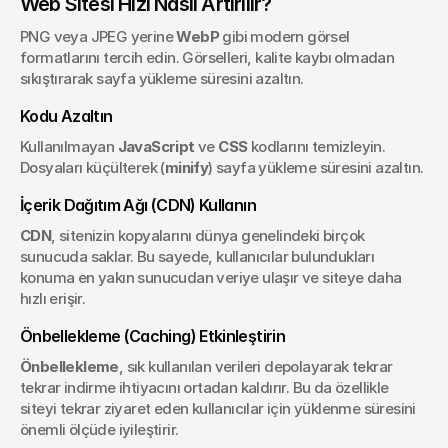
Web Sitesi Hızı Nasıl Artırılır?
PNG veya JPEG yerine 
WebP
 gibi modern görsel 
formatlarını tercih edin. Görselleri, kalite kaybı olmadan 
sıkıştırarak sayfa yükleme süresini azaltın.
Kodu Azaltın
Kullanılmayan 
JavaScript
 ve 
CSS
 kodlarını temizleyin. 
Dosyaları küçülterek (
minify
) sayfa yükleme süresini azaltın.
İçerik Dağıtım Ağı (CDN) Kullanın
CDN
, sitenizin kopyalarını dünya genelindeki birçok 
sunucuda saklar. Bu sayede, kullanıcılar bulundukları 
konuma en yakın sunucudan veriye ulaşır ve siteye daha 
hızlı erişir.
Önbellekleme (Caching) Etkinleştirin
Önbellekleme
, sık kullanılan verileri depolayarak tekrar 
tekrar indirme ihtiyacını ortadan kaldırır. Bu da özellikle 
siteyi tekrar ziyaret eden kullanıcılar için yüklenme süresini 
önemli ölçüde iyileştirir.