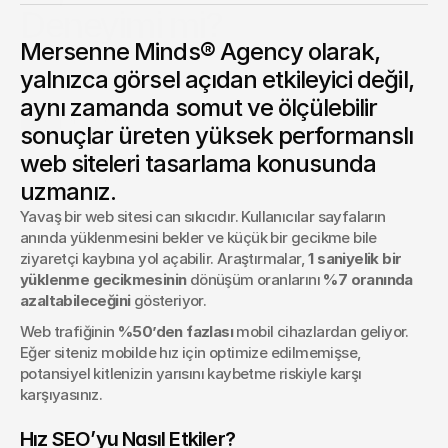
Deneyimi mi?
Mersenne Minds® Agency olarak,
Mersenne Minds® Agency, brutalist web tasarımın
yükselişini ve modern işletmeler için işe yarayıp
yalnızca görsel açıdan etkileyici değil,
yaramadığını inceliyor.
aynı zamanda somut ve ölçülebilir
Alper Aydın
sonuçlar üreten yüksek performanslı
Team Lead
web siteleri tasarlama konusunda
uzmanız.
Yavaş bir web sitesi can sıkıcıdır. Kullanıcılar sayfaların 
anında yüklenmesini bekler ve küçük bir gecikme bile 
ziyaretçi kaybına yol açabilir. Araştırmalar, 
1 saniyelik bir 
yüklenme gecikmesinin
 dönüşüm oranlarını 
%7 oranında 
azaltabileceğini
 gösteriyor.
Web trafiğinin 
%50’den fazlası
 mobil cihazlardan geliyor. 
Eğer siteniz mobilde hız için optimize edilmemişse, 
potansiyel kitlenizin yarısını kaybetme riskiyle karşı 
karşıyasınız.
Hız SEO’yu Nasıl Etkiler?