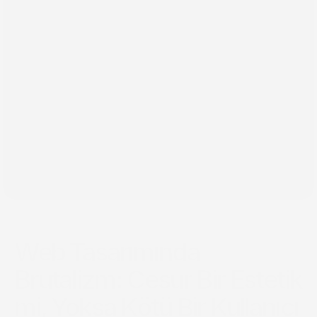
29 Ara 2024
Web Tasarımında
Brutalizm: Cesur Bir Estetik
mi, Yoksa Kötü Bir Kullanıcı