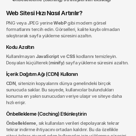
Web Sitesi Hızı Nasıl Artırılır?
PNG veya JPEG yerine 
WebP
 gibi modern görsel 
formatlarını tercih edin. Görselleri, kalite kaybı olmadan 
sıkıştırarak sayfa yükleme süresini azaltın.
Kodu Azaltın
Kullanılmayan 
JavaScript
 ve 
CSS
 kodlarını temizleyin. 
Dosyaları küçülterek (
minify
) sayfa yükleme süresini azaltın.
İçerik Dağıtım Ağı (CDN) Kullanın
CDN
, sitenizin kopyalarını dünya genelindeki birçok 
sunucuda saklar. Bu sayede, kullanıcılar bulundukları 
konuma en yakın sunucudan veriye ulaşır ve siteye daha 
hızlı erişir.
Önbellekleme (Caching) Etkinleştirin
Önbellekleme
, sık kullanılan verileri depolayarak tekrar 
tekrar indirme ihtiyacını ortadan kaldırır. Bu da özellikle 
siteyi tekrar ziyaret eden kullanıcılar için yüklenme süresini 