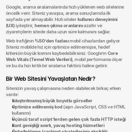
Google, arama sıralamalarında hızlı yüklenen web sitelerine 
öncelik verir. Siteniz yavaşsa, arama sonuçlarında ilk 
sayfada yer almayabilir. Hızlı siteler 
kullanıcı deneyimini 
(UX)
 iyileştirir, 
hemen çıkma oranlarını
 azaltır ve 
ziyaretçilerin sitede daha uzun süre kalmasını sağlar.
Web trafiğinin 
%50’den fazlası
 mobil cihazlardan geliyor. 
Siteniz mobilde hız için optimize edilmemişse, hedef 
kitlenizin büyük kısmını kaybedebilirsiniz. Google’ın 
Core 
Web Vitals (Temel Web Verileri)
, mobil performansı ölçer 
ve bu da hızı kritik bir sıralama faktörü haline getirir.
Bir Web Sitesini Yavaşlatan Nedir?
Sitenizin yavaş çalışmasına neden olabilecek birkaç etken 
vardır:
Sıkıştırılmamış büyük boyutlu görseller
Optimize edilmemiş kod
 (aşırı JavaScript, CSS ve HTML 
kullanımı)
Üçüncü taraf script’lerden gelen çok fazla HTTP isteği
Bant genişliği sınırlı, yavaş hosting hizmetleri
Önbellekleme (caching) stratejilerinin eksikliği